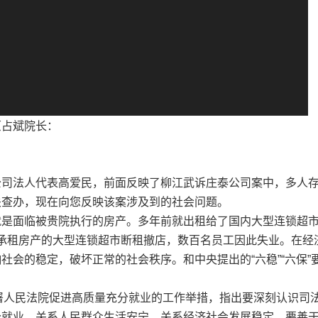
原占斌院长：
司法人代表高爱民，前面反映了柳江武诉庄泰公司案中，多人
关查办，现在向您反映该案涉及到的社会问题。
是面临被贵院执行的房产。多年前就出租给了国内大型连锁超
承租房产的大型连锁超市断租撤店，数百名员工因此失业。在经
社会的稳定，破坏正常的社会秩序。和中央提出的“六稳”“六保”
署人民法院促进高质量充分就业的工作举措，指出要深刻认识司
分就业，关系人民群众生活安宁，关系经济社会发展稳定。要善