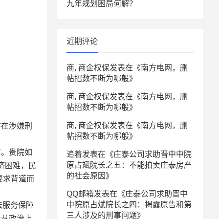
九年规划困局何解？
近期评论
商, 商企权保
发表在《
南方电网，删
帖招数不断为哪般
》
商, 商企权保
发表在《
南方电网，删
帖招数不断为哪般
》
商, 商企权保
发表在《
南方电网，删
存在涉嫌刑
帖招数不断为哪般
》
市。贵院如
追着
发表在《
庄泰公司求助晋中中院
原占斌院长之五：不能拍卖庄泰房产
济困难，民
的社会原因
》
要求背道而
QQ邮箱
发表在《
庄泰公司求助晋中
中院原占斌院长之四：揭露原告和第
法服务保障
三人涉及的刑事问题
》
于从政治上