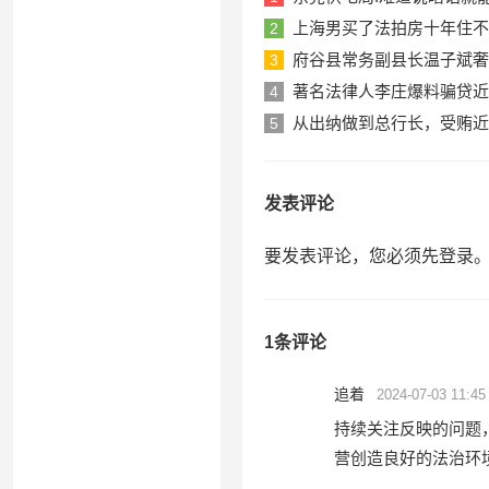
上海男买了法拍房十年住不
2
府谷县常务副县长温子斌奢
3
著名法律人李庄爆料骗贷近
4
从出纳做到总行长，受贿近
5
发表评论
要发表评论，您必须先
登录
1条评论
追着
2024-07-03 11:45
持续关注反映的问题
营创造良好的法治环