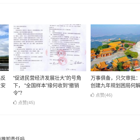
违反
“促进民营经济发展壮大”的号角
万事俱备，只欠审批：
大安
下， “全国样本”缘何收到“撤销
创建九年规划困局何
令”？
点赞(46)
点赞(45)
能推卸责任吗