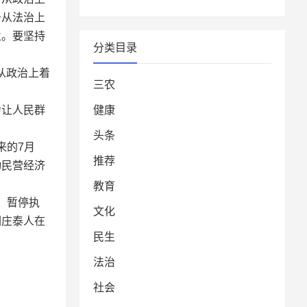
于从法治上
业。要坚持
分类目录
从政治上着
三农
力让人民群
健康
头条
来的7月
推荐
动民营经济
教育
，暂停执
文化
们庄泰人在
民生
法治
社会