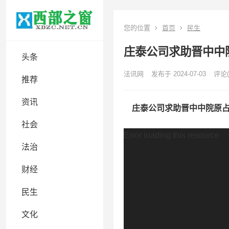
您的位置
首页
民生
庄泰公司求助晋中中
头条
法讯网
发布于 2024-07-03
评论(
推荐
资讯
庄泰公司求助晋中中院原占
社会
视
Error loading this resource
法治
频
播
财经
放
器
民生
文化