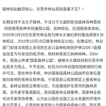
毁林如此触目惊心，东莞市林业局就是看不见？！
长期支持不法分子毁林，不法分子大面积砍伐森林改种荔枝
四是使用各种手段摧残公园，如林权证，红线图具体坐标。
2005年3月29日东莞市林业局为樟木头镇石新村委会颁发9 份
林权证，2010年10月19日换发林权证10份。在换证时，林业
部门却违法将禁止采伐的生态公益林松树防护林3209.7亩擅
自改变为可采伐的经济林、用材林等其它树种林种。2004
年，观音山申请“国家森林公园”，被樟木头镇政府和东莞市林
业局多方阻止，不予支持。好在2005年初国务院新颁的行政
许可法，简化申办手续，申办国家级森林公园由所在单位直
接向各地的省林业局申请。于是观音山就按规定上报省林业
局，省林业局经过审核以后，为加强保护东莞市的森林资
源，派专家学者调查后，就向国家林业局推荐，国家林业局
也派专家现场考察，认为此公园在全国工业大发展的环境中
有示范意义，于是就批准观音山为国家级森林公园。而东莞