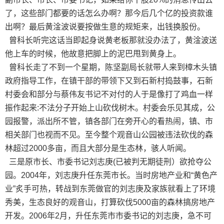
了，这些部门都要的话怎么办啊？那今后几个亿的投资款谁
出啊？最后黄淦波说要按做生意的规矩来，出钱换股份。
曾科长听完这话当即起身说黄老板那就没办法了，黄淦波送
他上车的时候，他故意把脚上的泥巴甩到黄身上。
曾科长走了不到一个星期，陈坚副局长就带人来到樟木头镇
政府指导工作，在镇干部的带领下又到石新村捣鼓事，石新
村委会和部分与蔡伟友书记不对付的人于是像打了鸡血一样
振作起来:不法分子开始上山砍伐树木。村委会乐见其成，公
园报警，派出所不管，镇各部门在旁开心的看热闹，镇、市
相关部门也视而不见。至今整个观音山公园被违法砍伐的森
林超过2000多亩，而且大部分是生态林，骇人听闻。
三是原市长、市委书记刘志庚(已被判无期徒刑）欲抢夺公
园。2004年，刘志庚升任东莞市长。当时房地产业和“黄色产
业”炙手可热，转战到东莞做官的刘志庚及家族就看上了环境
秀美，生态良好的观音山，打算砍伐5000亩的森林搞房地产
开发。2006年2月，升任东莞市市委书记的刘志庚，急不可