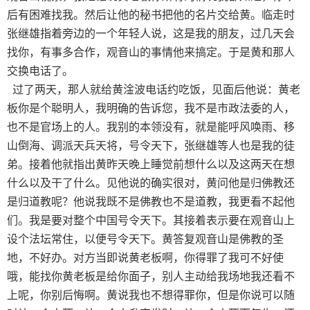
后有困难找我。然后让他的秘书把他的名片交给黄。临走时
张继雄指着旁边的一个年轻人说，这是我的朋友，过几天会
找你，有事多合作，观音山的事情他来搞定。于是黄和那人
交换电话了。
过了两天，那人就给黄淦波电话约吃饭，见面后他说：黄老
板你是个聪明人，我明确的告诉您，我不是市政法委的人，
也不是官场上的人。我别的本领没有，就是能呼风唤雨、移
山倒海、调派天兵天将，号令天下，张继雄等人也是我的徒
弟。接着他就指出黄昨天晚上睡觉前想什么以及这两天在想
什么以及干了什么。见他说的确实很对，黄问他是归佛教还
是归道教呢？他说我既不是佛教也不是道教，我更看不起他
们。我是要对整个中国号令天下。其接着表示要在观音山上
设个法坛常住，以便号令天下。黄答复观音山是佛教的圣
地，不好办。对方当即说黄老板啊，你得罪了我可不好使
哦，能找你黄老板是给你面子，别人主动给我场地我还看不
上呢，你别后悔啊。黄说我也不想得罪你，但是你说可以随