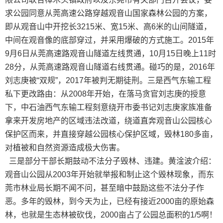
求公园同意从莞高速公路穿越观音山国家森林公园的方案，
即从观音山中开挖长3215米、宽15米、高6米的山间隧道，
中间在观音像的底部穿过，并采用爆破的方式施工。2015年
9月6日从莞高速路观音山隧道左线贯通，10月15日晚上11时
28分，从莞高速路观音山隧道右线贯通。碰巧的是，2016年
刘志庚被“双规”，2017年被判无期徒刑。三是西气东输工程
私下更改路由：从2008年开始，在落马贪官刘志庚的授意
下，中石油西气东输工程刻意绕开市委书记刘志庚家族准备
拿来开发房地产的区域违法改道，绕道直奔观音山公园核心
保护区而来，并直接穿越公园核心保护区域，毁林180多亩，
对植被和自然资源造成极大伤害。
三是部分干部长期鼓动不法分子毁林、违建。黄淦波介绍：
观音山公园从2003年开始就举报和制止这个毁林现象，而东
莞市林业局长期不闻不问，甚至暗中鼓励这些不法分子作
恶。多年的毁林，到今天为止，已经有接近2000亩的原始森
林，也就是生态林被砍伐，2000亩占了公园总面积的1/5啊！