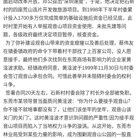
面启动改革开放，邓公提出“深圳速度”，于是，他决定把石新
村的四座荒山连片开发做旅游项目。到1998年下半年村委累
计投入1700多万仅完成简单的基础设施后资金已经见底，此
时村里开始有人举报观音山项目资金使用、未批先建等问
题，各级政府最终决定项目暂停，核查资金。
为了弥补建设观音山带来的资金窟窿以及善后处理，蔡伟友
在镇委镇政府的命令下带着村干部找了上百家公司，没人愿
意接手，最终他们多次找到在东莞商场有影响力的企业家黄
淦波求助。经镇政府同意，黄淦波于1999年11月30日与村委
会签订观音山承包合同。可惜此善举并未阻碍村委会的权利
斗争。
签署合同20天左右，石新村村委会除了村长外全部被免职。
东莞市某领导曾当面质问黄淦波：“你为什么要接手观音山？
你不接不就啥事都没有了，让他们该坐牢的坐牢，观音山该
关门的关门”。这时黄淦波才意识到问题的严重性:因为接手观
音山项目而陷入了当地权力斗争的漩涡。从这开始，东莞市
林业局受到某些力量的影响，成为围剿观音山公园的一股直