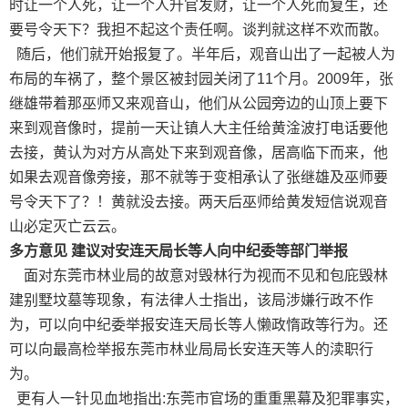
时让一个人死，让一个人升官发财，让一个人死而复生，还
要号令天下？我担不起这个责任啊。谈判就这样不欢而散。
随后，他们就开始报复了。半年后，观音山出了一起被人为
布局的车祸了，整个景区被封园关闭了11个月。2009年，张
继雄带着那巫师又来观音山，他们从公园旁边的山顶上要下
来到观音像时，提前一天让镇人大主任给黄淦波打电话要他
去接，黄认为对方从高处下来到观音像，居高临下而来，他
如果去观音像旁接，那不就等于变相承认了张继雄及巫师要
号令天下了？！黄就没去接。两天后巫师给黄发短信说观音
山必定灭亡云云。
多方意见 建议对安连天局长等人向中纪委等部门举报
面对东莞市林业局的故意对毁林行为视而不见和包庇毁林
建别墅坟墓等现象，有法律人士指出，该局涉嫌行政不作
为，可以向中纪委举报安连天局长等人懒政惰政等行为。还
可以向最高检举报东莞市林业局局长安连天等人的渎职行
为。
更有人一针见血地指出:东莞市官场的重重黑幕及犯罪事实，