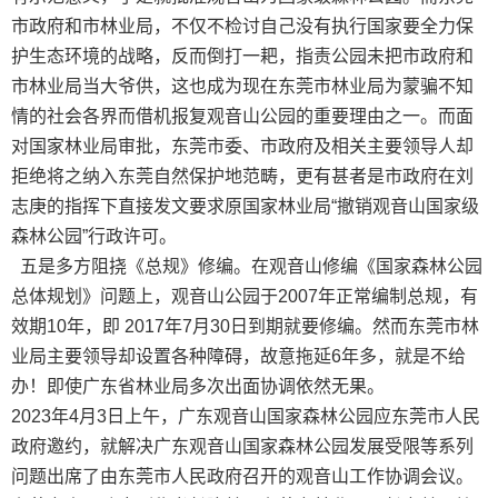
市政府和市林业局，不仅不检讨自己没有执行国家要全力保
护生态环境的战略，反而倒打一耙，指责公园未把市政府和
市林业局当大爷供，这也成为现在东莞市林业局为蒙骗不知
情的社会各界而借机报复观音山公园的重要理由之一。而面
对国家林业局审批，东莞市委、市政府及相关主要领导人却
拒绝将之纳入东莞自然保护地范畴，更有甚者是市政府在刘
志庚的指挥下直接发文要求原国家林业局“撤销观音山国家级
森林公园”行政许可。
五是多方阻挠《总规》修编。在观音山修编《国家森林公园
总体规划》问题上，观音山公园于2007年正常编制总规，有
效期10年，即 2017年7月30日到期就要修编。然而东莞市林
业局主要领导却设置各种障碍，故意拖延6年多，就是不给
办！即使广东省林业局多次出面协调依然无果。
2023年4月3日上午，广东观音山国家森林公园应东莞市人民
政府邀约，就解决广东观音山国家森林公园发展受限等系列
问题出席了由东莞市人民政府召开的观音山工作协调会议。