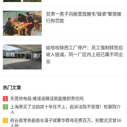
甘肃一男子向碗里放腋毛“碰瓷”餐馆被
行拘罚款
娃哈哈陕西工厂停产：员工强制转签后
收入锐减，同一厂区内上班已属不同企
业
热门文章
东莞供电局:难道说瞎话就能推卸责任吗
1
上海男买了法拍房十年住不上，起诉法院不受理！检察院介
2
入
府谷县常务副县长温子斌奢华葬母花费百万，别墅式灵堂16
3
人抬