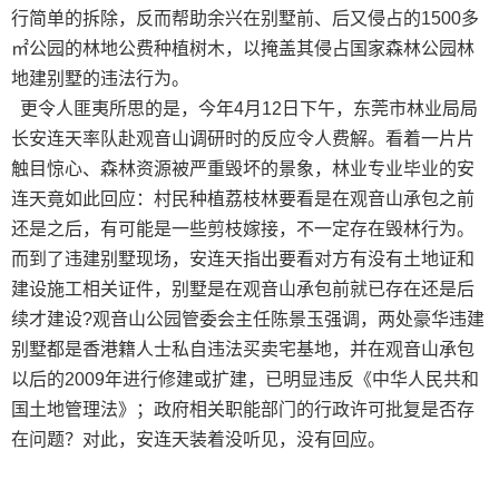
行简单的拆除，反而帮助余兴在别墅前、后又侵占的1500多
㎡公园的林地公费种植树木，以掩盖其侵占国家森林公园林
地建别墅的违法行为。
更令人匪夷所思的是，今年4月12日下午，东莞市林业局局
长安连天率队赴观音山调研时的反应令人费解。看着一片片
触目惊心、森林资源被严重毁坏的景象，林业专业毕业的安
连天竟如此回应：村民种植荔枝林要看是在观音山承包之前
还是之后，有可能是一些剪枝嫁接，不一定存在毁林行为。
而到了违建别墅现场，安连天指出要看对方有没有土地证和
建设施工相关证件，别墅是在观音山承包前就已存在还是后
续才建设?观音山公园管委会主任陈景玉强调，两处豪华违建
别墅都是香港籍人士私自违法买卖宅基地，并在观音山承包
以后的2009年进行修建或扩建，已明显违反《中华人民共和
国土地管理法》；政府相关职能部门的行政许可批复是否存
在问题？对此，安连天装着没听见，没有回应。