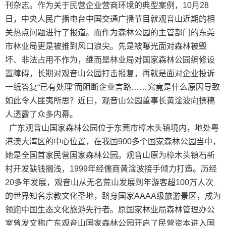
刊杂志。作为关于民营企业营商环境的典型案例，10月28
日，中央人民广播电台中国交通广播节目就观音山近期的相
关热点问题进行了报道。而作为森林公园的主管部门的东莞
市林业局更是被推到风口浪尖。先是被曝光面对森林被毁
坏、非法占用不作为，继而是林业局对国家森林公园编修设
置障碍，长期对观音山公园打击报复，再就是面对企业投诉
一纸答复“已有处理”而阻断企业言路……究竟是什么原因导致
如此令人匪夷所思？近日，观音山公园董事长黄淦波向撰稿
人透露了众多内幕。
广东观音山国家森林公园位于东莞市樟木头镇境内，地处粤
港澳大湾区的中心位置，在我国900多个国家森林公园当中，
她是全国首家民营国家森林公园。观音山原为樟木头镇石新
村开发缺钱搁浅，1999年经儒商黄淦波接手倾力打造。历经
20多年发展，观音山从无名荒山发展到年游客超100万人次
的世界知名宗教文化圣地，跻身国家AAAA级旅游景区，成为
领跑中国生态文化旅游先行者。原国家林业局森林管理办公
室曾发文称广东观音山国家森林公园开启了民营资本进入国