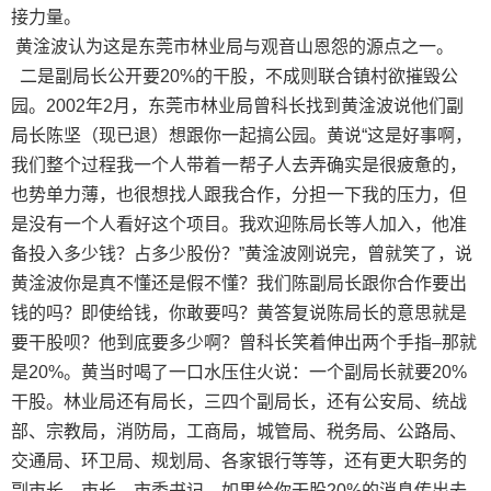
接力量。
黄淦波认为这是东莞市林业局与观音山恩怨的源点之一。
二是副局长公开要20%的干股，不成则联合镇村欲摧毁公
园。2002年2月，东莞市林业局曾科长找到黄淦波说他们副
局长陈坚（现已退）想跟你一起搞公园。黄说“这是好事啊，
我们整个过程我一个人带着一帮子人去弄确实是很疲惫的，
也势单力薄，也很想找人跟我合作，分担一下我的压力，但
是没有一个人看好这个项目。我欢迎陈局长等人加入，他准
备投入多少钱？占多少股份？”黄淦波刚说完，曾就笑了，说
黄淦波你是真不懂还是假不懂？我们陈副局长跟你合作要出
钱的吗？即使给钱，你敢要吗？黄答复说陈局长的意思就是
要干股呗？他到底要多少啊？曾科长笑着伸出两个手指–那就
是20%。黄当时喝了一口水压住火说：一个副局长就要20%
干股。林业局还有局长，三四个副局长，还有公安局、统战
部、宗教局，消防局，工商局，城管局、税务局、公路局、
交通局、环卫局、规划局、各家银行等等，还有更大职务的
副市长、市长、市委书记，如果给你干股20%的消息传出去