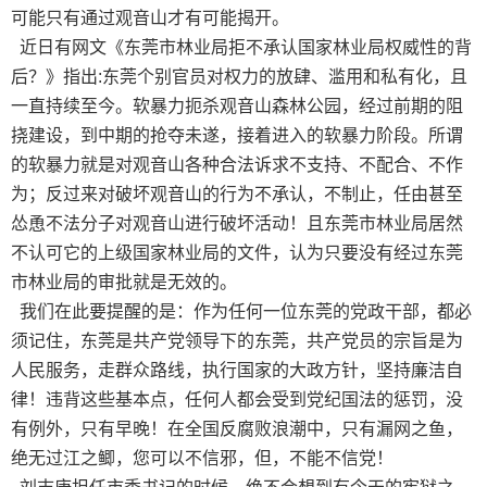
可能只有通过观音山才有可能揭开。
近日有网文《东莞市林业局拒不承认国家林业局权威性的背
后？》指出:东莞个别官员对权力的放肆、滥用和私有化，且
一直持续至今。软暴力扼杀观音山森林公园，经过前期的阻
挠建设，到中期的抢夺未遂，接着进入的软暴力阶段。所谓
的软暴力就是对观音山各种合法诉求不支持、不配合、不作
为；反过来对破坏观音山的行为不承认，不制止，任由甚至
怂恿不法分子对观音山进行破坏活动！且东莞市林业局居然
不认可它的上级国家林业局的文件，认为只要没有经过东莞
市林业局的审批就是无效的。
我们在此要提醒的是：作为任何一位东莞的党政干部，都必
须记住，东莞是共产党领导下的东莞，共产党员的宗旨是为
人民服务，走群众路线，执行国家的大政方针，坚持廉洁自
律！违背这些基本点，任何人都会受到党纪国法的惩罚，没
有例外，只有早晚！在全国反腐败浪潮中，只有漏网之鱼，
绝无过江之鲫，您可以不信邪，但，不能不信党！