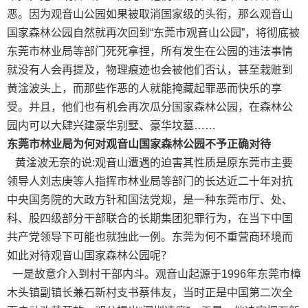
恶。因为观音山公园如果被取消国家级的头衔，那么观音山
国家森林公园自然就再次回到“东莞市观音山公园”，将彻底被
东莞市林业局等部门死死拿捏，所有发生在公园的违法事情
就没有人会再提及，物理痕迹也会被他们否认，甚至栽赃到
黄淦波头上，而那些作恶的人就能掩藏起罪恶而快乐的享
受。并且，他们也有机会再次瓜分国家森林公园，在森林公
园内可以大肆兴建豪华别墅、豪华坟墓……
东莞市林业局为何对观音山国家森林公园不予正确对待
黄淦波无奈的说:观音山遭遇的迫害其性质是原东莞市主要
领导人刘志庚等人指挥市林业局等部门的长达近二十年对抗
中央国务院的大政方针和国法党规，是一种东莞市厅、处、
科、股四级部分干部联合的长期集团犯罪行为，在当下中国
共产党领导下可能也就独此一例。东莞为何不重营商环境而
如此对待观音山国家森林公园呢？
一是故意介入到村干部内斗。观音山起源于1996年东莞市樟
木头镇副镇长兼石新村支书蔡伟友，当时正是中国第二次全