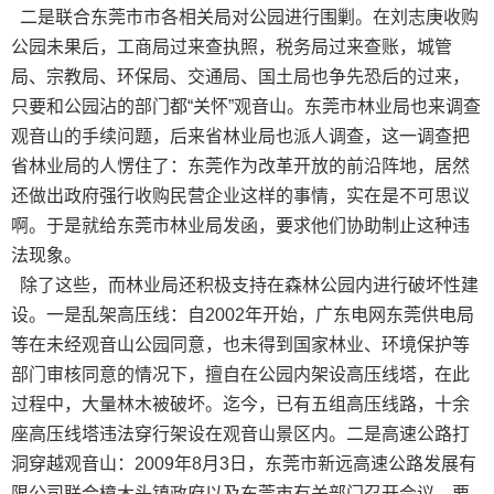
二是联合东莞市市各相关局对公园进行围剿。在刘志庚收购
公园未果后，工商局过来查执照，税务局过来查账，城管
局、宗教局、环保局、交通局、国土局也争先恐后的过来，
只要和公园沾的部门都“关怀”观音山。东莞市林业局也来调查
观音山的手续问题，后来省林业局也派人调查，这一调查把
省林业局的人愣住了：东莞作为改革开放的前沿阵地，居然
还做出政府强行收购民营企业这样的事情，实在是不可思议
啊。于是就给东莞市林业局发函，要求他们协助制止这种违
法现象。
除了这些，而林业局还积极支持在森林公园内进行破坏性建
设。一是乱架高压线：自2002年开始，广东电网东莞供电局
等在未经观音山公园同意，也未得到国家林业、环境保护等
部门审核同意的情况下，擅自在公园内架设高压线塔，在此
过程中，大量林木被破坏。迄今，已有五组高压线路，十余
座高压线塔违法穿行架设在观音山景区内。二是高速公路打
洞穿越观音山：2009年8月3日，东莞市新远高速公路发展有
限公司联合樟木头镇政府以及东莞市有关部门召开会议，要