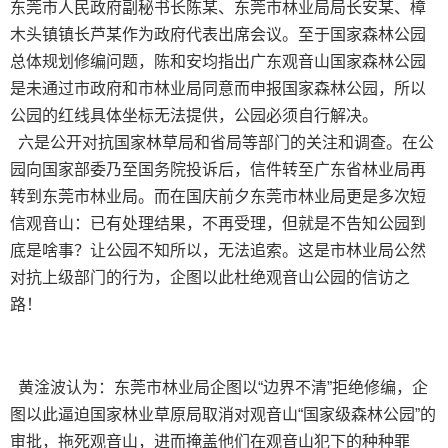
东莞市人民政府副秘书长陈某、东莞市林业局局长安某、樟
木头镇镇长芦某作为政府代表出席会议。至于国家森林公园
总体规划修编问题，陈和安均指出广东观音山国家森林公园
是未通过市政府和市林业局同意而申报国家森林公园，所以
公园的红线具体坐标无法提供，公园必须自行解决。
六是公开对抗国家林草局和省局等部门的关注和调查。在公
园向国家部委乃至国务院投诉后，信件转至广东省林业局再
转到东莞市林业局。而在国庆前夕东莞市林业局更是多次短
信观音山：已有处理结果，不再受理，但就是不告知公园到
底是啥事？让公园不知所以，无法追索。这是市林业局公然
对抗上级部门的行为，企图以此杜绝观音山公园的信访之
路！
黄淦波认为：东莞市林业局企图以“边界不清”拒绝修编，企
图以此逼迫国家林业草原局取消对观音山“国家级森林公园”的
审批，拖死观音山，进而掩盖他们在观音山犯下的种种罪