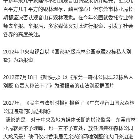
十多年来几十家媒体不断到观音山调查采访并曝光，每次几
百平方几千平方的毁林现象，触目惊心！但东莞市林业局长
期都坚决否认观音山有毁林现象。在今年公园就委托专业律
师去举报。举报后，多家媒体又对此进行报道，引发了社会
各界的高度关注。
2012年中央电视台以《国家4A级森林公园竟藏22栋私人别
墅》为题报道
2012年7月18日《新快报》以《东莞一森林公园现22栋私人
别墅 负责人称管不了》为题报道的违法别墅群图片
2017年，《民主与法制时报》报道了《广东观音山国家森林
公园违建何时能拆除》
遗憾的是，对于中央及地方媒体长期的舆论监督，东莞市林
业局就是不予理睬，也一直不予查处，放任违建在森林公园
大煞风景！他们仅对香港居民余兴的两幢别墅的大门旁边进