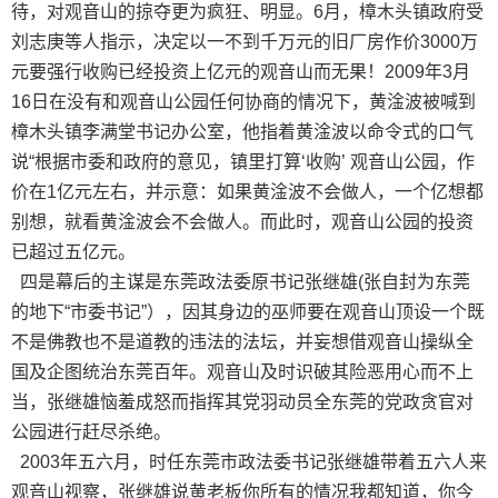
待，对观音山的掠夺更为疯狂、明显。6月，樟木头镇政府受
刘志庚等人指示，决定以一不到千万元的旧厂房作价3000万
元要强行收购已经投资上亿元的观音山而无果！2009年3月
16日在没有和观音山公园任何协商的情况下，黄淦波被喊到
樟木头镇李满堂书记办公室，他指着黄淦波以命令式的口气
说“根据市委和政府的意见，镇里打算‘收购’ 观音山公园，作
价在1亿元左右，并示意：如果黄淦波不会做人，一个亿想都
别想，就看黄淦波会不会做人。而此时，观音山公园的投资
已超过五亿元。
四是幕后的主谋是东莞政法委原书记张继雄(张自封为东莞
的地下“市委书记”），因其身边的巫师要在观音山顶设一个既
不是佛教也不是道教的违法的法坛，并妄想借观音山操纵全
国及企图统治东莞百年。观音山及时识破其险恶用心而不上
当，张继雄恼羞成怒而指挥其党羽动员全东莞的党政贪官对
公园进行赶尽杀绝。
2003年五六月，时任东莞市政法委书记张继雄带着五六人来
观音山视察，张继雄说黄老板你所有的情况我都知道，你今