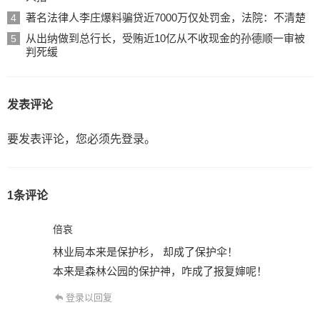
著名法律人李庄爆料骗贷近7000万仅处罚金，法院：不清楚
4
从出纳做到总行长，受贿近10亿从不收现金的孙德顺一审被
5
判死缓
发表评论
要发表评论，您必须先
登录
。
1条评论
倍哀
林业局本来是保护杉， 却成了保护伞！
本来是森林公园的保护神，咋成了报复婶呢！
登录以回复