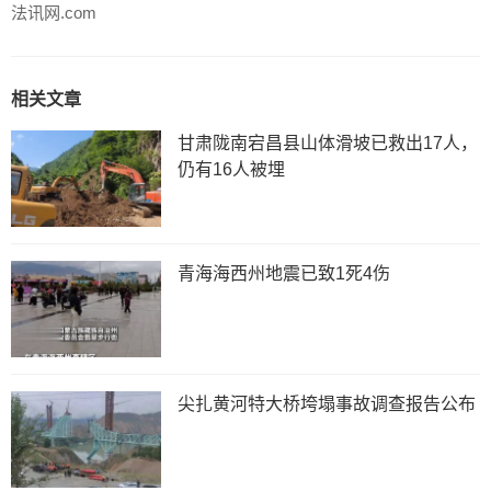
法讯网.com
相关文章
甘肃陇南宕昌县山体滑坡已救出17人，
仍有16人被埋
青海海西州地震已致1死4伤
尖扎黄河特大桥垮塌事故调查报告公布