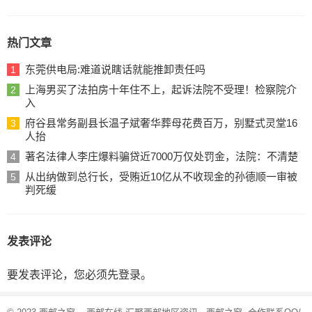
热门文章
东莞供电局:难道说瞎话就能推卸责任吗
1
上海男买了法拍房十年住不上，起诉法院不受理！检察院介
2
入
府谷县常务副县长温子斌奢华葬母花费百万，别墅式灵堂16
3
人抬
著名法律人李庄爆料骗贷近7000万仅处罚金，法院：不清楚
4
从出纳做到总行长，受贿近10亿从不收现金的孙德顺一审被
5
判死缓
发表评论
要发表评论，您必须先
登录
。