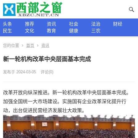
头条
推荐
资讯
社会
法治
财经
民生
文化
教育
健康
三农
您的位置
首页
资讯
新一轮机构改革中央层面基本完成
发布于 2024-03-05
评论(0)
改革开放向纵深推进。新一轮机构改革中央层面基本完成。
加强全国统一大市场建设。实施国有企业改革深化提升行
动，出台促进民营经济发展壮大政策。